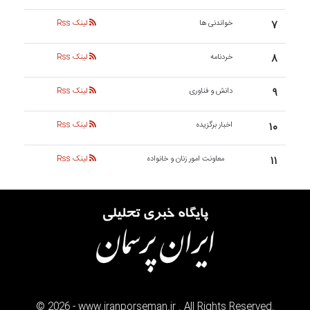
۷
خواندنی ها
لینک Rss
۸
خردنامه
لینک Rss
۹
دانش و فناوری
لینک Rss
۱۰
اخبار برگزیده
لینک Rss
۱۱
معاونت امور زنان و خانواده
لینک Rss
©
2026
- www.iranporseman.ir . All Rights Reserved.