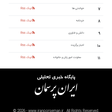
۷
خواندنی ها
لینک Rss
۸
خردنامه
لینک Rss
۹
دانش و فناوری
لینک Rss
۱۰
اخبار برگزیده
لینک Rss
۱۱
معاونت امور زنان و خانواده
لینک Rss
©
2026
- www.iranporseman.ir . All Rights Reserved.